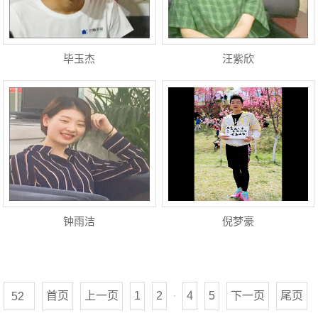
毕玉杰
汪紫欣
钟雨洁
倪梦豪
首页
上一页
1
2
4
5
下一页
尾页
52
3