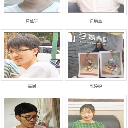
谭征宇
徐晨涵
高尚
陈婷婷