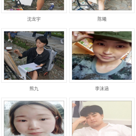
沈龙宇
陈曦
熊九
李沫涵