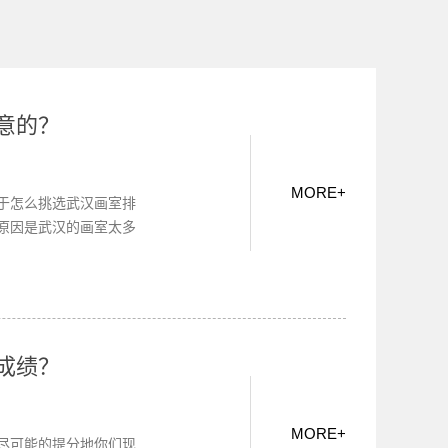
意的？
MORE
+
于怎么挑选武汉画室排
原因是武汉的画室太多
成绩？
MORE
+
尽可能的提分地你们现