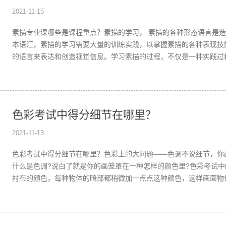
2021-11-15
素描专业课哪些是课程重点？素描的学习， 素描的各种形态语言是
本语汇，素描的学习需要大量的训练实践，以掌握素描的各种表现技
的语言来表达和创造视觉信息。学习素描的过程，不仅是一种实践过
通过训练
色彩考试中得分细节在哪里？
2021-11-13
色彩考试中得分细节在哪里？色彩上的大问题——色调不说细节，你
什么是色调?说白了就是你的画笼罩在一种怎样的颜色里?色彩考试
衬布的颜色，每种物体的暗部都稍微加一点点这种颜色，这样画面物
色彩作品打分的基础，没有色调，一切都没有。