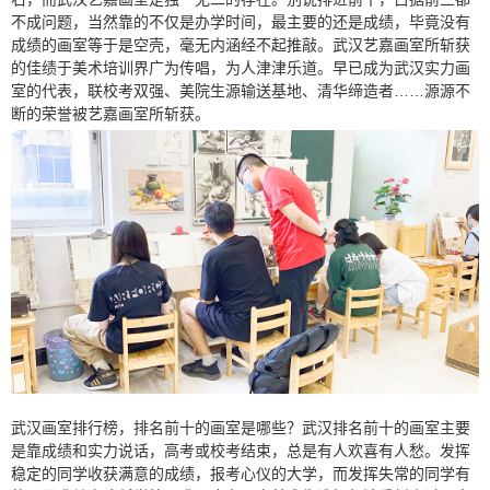
不成问题，当然靠的不仅是办学时间，最主要的还是成绩，毕竟没有
成绩的画室等于是空壳，毫无内涵经不起推敲。武汉艺嘉画室所斩获
的佳绩于美术培训界广为传唱，为人津津乐道。早已成为武汉实力画
室的代表，联校考双强、美院生源输送基地、清华缔造者……源源不
断的荣誉被艺嘉画室所斩获。
武汉画室排行榜，排名前十的画室是哪些
？
武汉排名前十的画室主要
是靠成绩和实力说话，
高考或校考结束，总是有人欢喜有人愁。发挥
稳定的同学收获满意的成绩，报考心仪的大学，而发挥失常的同学有