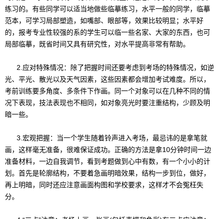
练习的。有些同学可以适当地做些临摹练习，水平一般的同学，临摹
范本，可学习局部塑造，如嘴部、眼部等，效果比较明显；水平好
的，报考专业性较强的系的学生可以临一些名家、大家的东西，也可
局部临摹，既省时间又具有研究性，对水平提高非常有帮助。
2.应对特殊情况：除了把握时间还要考虑到考场的特殊情况，如逆
光、平光、散光以及天气因素，这些因素都会增加考试难度。所以，
考前训练要多角度、多条件下作画。同一个对象可以在几种不同的情
况下表现，技法表现也不相同，如对象亮光时要注重结构，少顾及明
暗一些。
3.宏观把握：当一个学生随着铃声进入考场，最忌讳的是拿笔就
画，这样毫无准备，很难保证成功。正确的方法是拿10分钟时间一边
准备材料，一边自我调节，看到考题做到心中有数，有一个小小的计
划。首先是轮廓结构，不要着急画明暗效果，结构一步到位，做好，
再上明暗，同时还应注意画面构图和学校要求，这样才不会冤枉失
分。