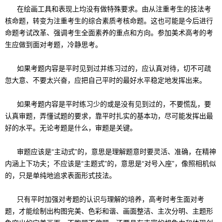
在绘画工具和表现上均没有做特殊要求。由从注重考生的技法考
核命题，转变为注重考生的综合素质考核命题。这也可能是今后进行
命题考试改革、强调考生全面素养的重点和方向。参加美术高考的考
生应做到面对考题，冷静思考。
如果考题内容是平时见到过并练习过的，应认真对待，切不可疏
忽大意、不要太兴奋，应把自己平时的最好水平稳定地发挥出来。
如果考题内容是平时练习少的或是没有见到过的，不要慌乱，要
认真审题，弄懂试题的要求，靠平时扎实的基本功，尽可能发挥出最
好的水平。无论考题是什么，审题是关键。
审题应该是“主动式”的，意思是理解题意时要灵活、准确，在精神
内涵上下功夫；不应该是“主题式”的，意思是“对号入座”，像照相机似
的，只是单纯地追求表面形式技法。
只有平时加强对考题的认识与理解的培养，高考时考生面对考
题，才能绘制出构图完美、色彩和谐、画面整洁、主次分明、主题形