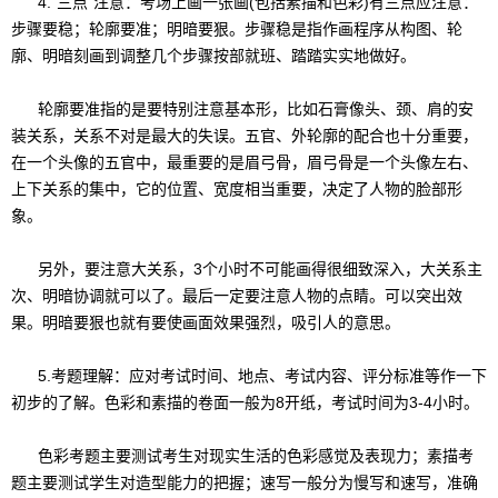
4.“三点”注意：考场上画一张画(包括素描和色彩)有三点应注意：
步骤要稳；轮廓要准；明暗要狠。步骤稳是指作画程序从构图、轮
廓、明暗刻画到调整几个步骤按部就班、踏踏实实地做好。
轮廓要准指的是要特别注意基本形，比如石膏像头、颈、肩的安
装关系，关系不对是最大的失误。五官、外轮廓的配合也十分重要，
在一个头像的五官中，最重要的是眉弓骨，眉弓骨是一个头像左右、
上下关系的集中，它的位置、宽度相当重要，决定了人物的脸部形
象。
另外，要注意大关系，3个小时不可能画得很细致深入，大关系主
次、明暗协调就可以了。最后一定要注意人物的点睛。可以突出效
果。明暗要狠也就有要使画面效果强烈，吸引人的意思。
5.考题理解：应对考试时间、地点、考试内容、评分标准等作一下
初步的了解。色彩和素描的卷面一般为8开纸，考试时间为3-4小时。
色彩考题主要测试考生对现实生活的色彩感觉及表现力；素描考
题主要测试学生对造型能力的把握；速写一般分为慢写和速写，准确